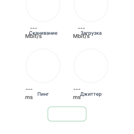
---
---
Скачивание
Загрузка
Mbit/s
Mbit/s
---
---
Пинг
Джиттер
ms
ms
Запуск