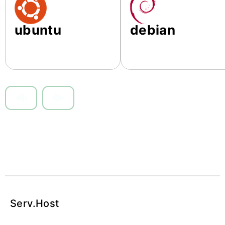
ubuntu
debian
Item
1
of
7
Serv
.Host