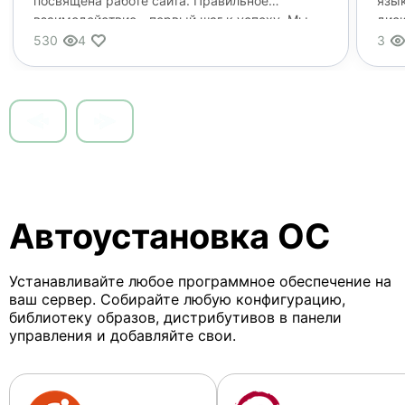
посвящена работе сайта. Правильное
язык
взаимодействие - первый шаг к успеху. Мы
диск
стр
530
4
3
Item
1
of
10
Автоустановка ОС
Устанавливайте любое программное обеспечение на
ваш сервер. Собирайте любую конфигурацию,
библиотеку образов, дистрибутивов в панели
управления и добавляйте свои.